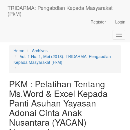
Quick
TRIDARMA: Pengabdian Kepada Masyarakat
jump
(PkM)
to
page
Register
Login
content
Main
Toggl
Navigation
naviga
Main
Content
Home
Archives
Sidebar
Vol. 1 No. 1, Mei (2018): TRIDARMA: Pengabdian
Kepada Masyarakat (PkM)
PKM : Pelatihan Tentang
Ms.Word & Excel Kepada
Panti Asuhan Yayasan
Adonai Cinta Anak
Nusantara (YACAN)