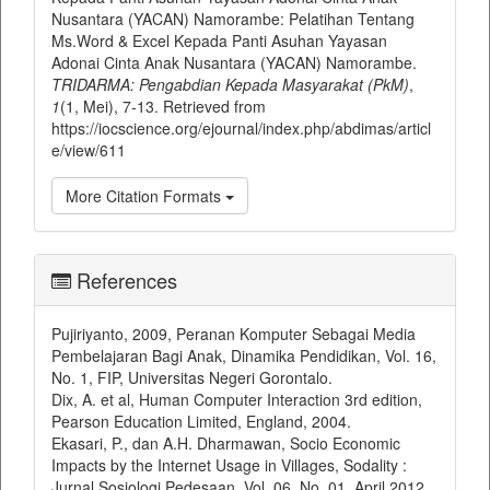
Nusantara (YACAN) Namorambe: Pelatihan Tentang
Ms.Word & Excel Kepada Panti Asuhan Yayasan
Adonai Cinta Anak Nusantara (YACAN) Namorambe.
TRIDARMA: Pengabdian Kepada Masyarakat (PkM)
,
1
(1, Mei), 7-13. Retrieved from
https://iocscience.org/ejournal/index.php/abdimas/articl
e/view/611
More Citation Formats
References
Pujiriyanto, 2009, Peranan Komputer Sebagai Media
Pembelajaran Bagi Anak, Dinamika Pendidikan, Vol. 16,
No. 1, FIP, Universitas Negeri Gorontalo.
Dix, A. et al, Human Computer Interaction 3rd edition,
Pearson Education Limited, England, 2004.
Ekasari, P., dan A.H. Dharmawan, Socio Economic
Impacts by the Internet Usage in Villages, Sodality :
Jurnal Sosiologi Pedesaan, Vol. 06, No. 01, April 2012.