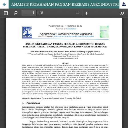
ANALISIS KETAHANAN PANGAN BERBASIS AGROINDUSTRI DENGAN INTEGRASI ASPEK TEKNIS, EKONOMI, DAN KOMUNIKASI MASYARAKAT