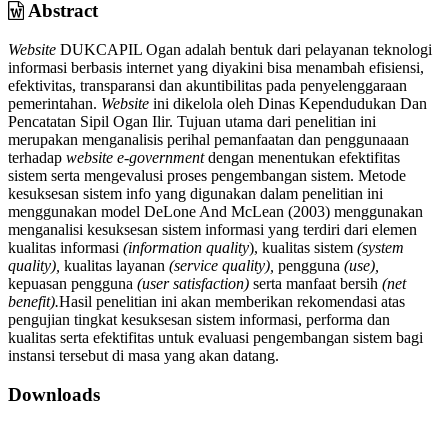
Abstract
Website
DUKCAPIL Ogan adalah bentuk dari pelayanan teknologi
informasi berbasis internet yang diyakini bisa menambah efisiensi,
efektivitas, transparansi dan akuntibilitas pada penyelenggaraan
pemerintahan.
Website
ini dikelola oleh Dinas Kependudukan Dan
Pencatatan Sipil Ogan Ilir. Tujuan utama dari penelitian ini
merupakan menganalisis perihal pemanfaatan dan penggunaaan
terhadap
website e-government
dengan menentukan efektifitas
sistem serta mengevalusi proses pengembangan sistem. Metode
kesuksesan sistem info yang digunakan dalam penelitian ini
menggunakan model DeLone And McLean (2003) menggunakan
menganalisi kesuksesan sistem informasi yang terdiri dari elemen
kualitas informasi
(information quality
), kualitas sistem
(system
quality),
kualitas layanan
(service quality),
pengguna
(use),
kepuasan pengguna
(user satisfaction)
serta manfaat bersih
(net
benefit).
Hasil penelitian ini akan memberikan rekomendasi atas
pengujian tingkat kesuksesan sistem informasi, performa dan
kualitas serta efektifitas untuk evaluasi pengembangan sistem bagi
instansi tersebut di masa yang akan datang.
Downloads