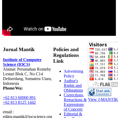
Jurnal Mantik
Policies and
Regulations
Institute of Computer
Link
Science (IOCS)
Alamat: Perumahan Romeby
Advertising
Lestari Blok C, No C14
Policy
Deliserdang, Sumatera Utara,
Author's
Indonesia
Rights and
Phone/Wa:
Obligations
Corrections,
+62 813 60000 891
View J-MANTIK 
Retractions &
+62 813 8125 1442
Expressions
of Concern
email :
Editorial &
editor.mantik@iocscience.org