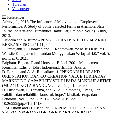
Turabian
Vancouver
References
Afrrevijah, 2013.The Influence of Motivation on Employees’
Performance: A Study of Some Selected Firms in Anambra State.
Journal of Arts and Humanities Bahir Dar, Ethiopia.Vol.2 (3) July,
2013.
Alfidella and Kusumo - PENGUKURA USABILITY I-CARING
BERBASIS ISO 9241-11.pdf.”
A. Irmayanti, R. Hidayat, and E. Rahmawati, “Analisis Kualitas
Website Kabupaten Lamandau Menggunakan Webqual 4.0,” vol. 5,
no. 1, p. 6, 2021.
Brigham, Eugene F and Houston, F. Joel. 2001. Manajemen
Keuangan.Edisi 8. Edisi Indonesia.Erlangga, Jakarta
D. Fordian and A. A. Ramadiawati, “PENGARUH BRAND
ORIENTATION DAN CO-CREATION VALUE TERHADAP
MARKETING CAPABILITY STUDI PADA MAKE-UP ARTIST
(MUA) DI KOTA BANDUNG,” vol. 9, p. 15, 2020.
H. Husnawati, F. Tentama, and N. Z. Situmorang, “Pengujian
validitas dan reliabilitas konstruk hope,” J.Psikol.Terap. dan
Pendidik., vol. 1, no. 2, p. 128, Nov. 2019, doi:
10.26555/jptp.v1i2.15136.
J. M. Hudin and D. Riana, “KAJIAN MODEL KESUKSESAN
SISTEM INFORMASI DELONE & MCLEAN PADA