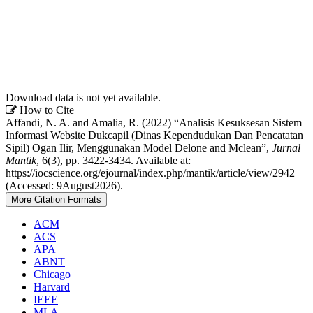
Download data is not yet available.
Article
How to Cite
Affandi, N. A. and Amalia, R. (2022) “Analisis Kesuksesan Sistem
Details
Informasi Website Dukcapil (Dinas Kependudukan Dan Pencatatan
Sipil) Ogan Ilir, Menggunakan Model Delone and Mclean”,
Jurnal
Mantik
, 6(3), pp. 3422-3434. Available at:
https://iocscience.org/ejournal/index.php/mantik/article/view/2942
(Accessed: 9August2026).
More Citation Formats
ACM
ACS
APA
ABNT
Chicago
Harvard
IEEE
MLA