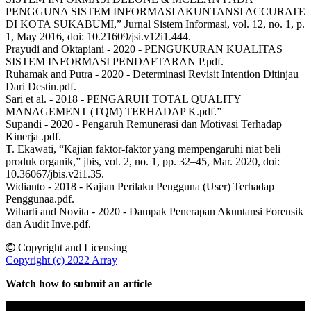
PENGGUNA SISTEM INFORMASI AKUNTANSI ACCURATE
DI KOTA SUKABUMI,” Jurnal Sistem Informasi, vol. 12, no. 1, p.
1, May 2016, doi: 10.21609/jsi.v12i1.444.
Prayudi and Oktapiani - 2020 - PENGUKURAN KUALITAS
SISTEM INFORMASI PENDAFTARAN P.pdf.
Ruhamak and Putra - 2020 - Determinasi Revisit Intention Ditinjau
Dari Destin.pdf.
Sari et al. - 2018 - PENGARUH TOTAL QUALITY
MANAGEMENT (TQM) TERHADAP K.pdf.”
Supandi - 2020 - Pengaruh Remunerasi dan Motivasi Terhadap
Kinerja .pdf.
T. Ekawati, “Kajian faktor-faktor yang mempengaruhi niat beli
produk organik,” jbis, vol. 2, no. 1, pp. 32–45, Mar. 2020, doi:
10.36067/jbis.v2i1.35.
Widianto - 2018 - Kajian Perilaku Pengguna (User) Terhadap
Penggunaa.pdf.
Wiharti and Novita - 2020 - Dampak Penerapan Akuntansi Forensik
dan Audit Inve.pdf.
Copyright and Licensing
Copyright (c) 2022 Array
Watch how to submit an article