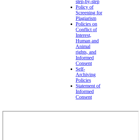
step-by-step
Policy of
Screening for
Plagiarism
Policies on
Conflict of
Interest,
Human and
Animal
rights, and
Informed
Consent
Self-
Archiving
Policies
Statement of
Informed
Consent