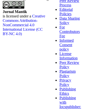
Peer Review
Process
Editorial
Jurnal Mantik
Policies
is licensed under a
Creative
Data Sharing
Commons Attribution-
Solicy
NonCommercial 4.0
For
International License (CC
Controbutors
BY-NC 4.0)
Fee
Informed
Consent
policy
License
Information
Peer Review
Policy
Plagiarism
Policy
Privacy
Policy
Publishing
Ethics
Publishing
with
Iocspublisher: