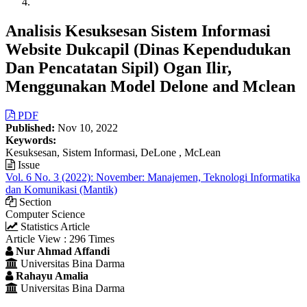
Analisis Kesuksesan Sistem Informasi
Website Dukcapil (Dinas Kependudukan
Dan Pencatatan Sipil) Ogan Ilir,
Menggunakan Model Delone and Mclean
Article
PDF
Published:
Nov 10, 2022
Sidebar
Keywords:
Kesuksesan, Sistem Informasi, DeLone , McLean
Issue
Vol. 6 No. 3 (2022): November: Manajemen, Teknologi Informatika
dan Komunikasi (Mantik)
Section
Computer Science
Statistics Article
Article View : 296 Times
Main
Nur Ahmad Affandi
Universitas Bina Darma
Article
Rahayu Amalia
Content
Universitas Bina Darma