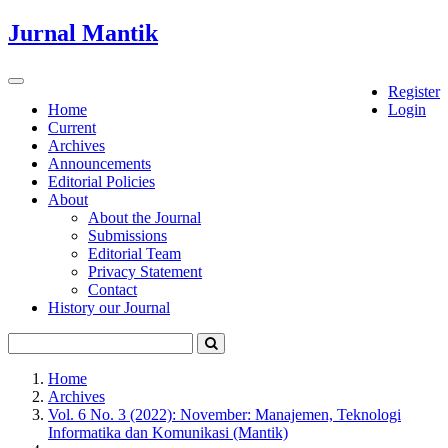
Quick
Jurnal Mantik
jump
to
page
Toggle
Register
content
navigation
Home
Login
Current
Main
Archives
Navigation
Announcements
Main
Editorial Policies
Content
About
Sidebar
About the Journal
Submissions
Editorial Team
Privacy Statement
Contact
History our Journal
Home
Archives
Vol. 6 No. 3 (2022): November: Manajemen, Teknologi
Informatika dan Komunikasi (Mantik)