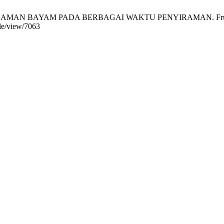
MAN BAYAM PADA BERBAGAI WAKTU PENYIRAMAN. Fruitset [Inte
cle/view/7063